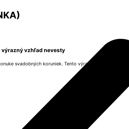
NKA)
 výrazný vzhľad nevesty
ponuke svadobných koruniek. Tento výrazný doplnok je ur